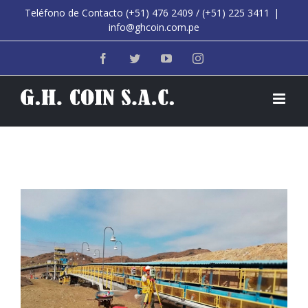
Saltar
Teléfono de Contacto (+51) 476 2409 / (+51) 225 3411
|
info@ghcoin.com.pe
al
contenido
Facebook
Twitter
YouTube
Instagram