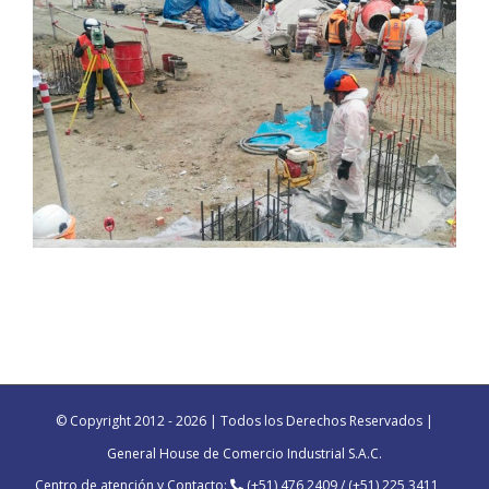
Estación de Bombeo
Obras Civiles en Planta
© Copyright 2012 -
2026 | Todos los Derechos Reservados |
Concentradora
General House de Comercio Industrial S.A.C.
Centro de atención y Contacto:
(+51) 476 2409 / (+51) 225 3411